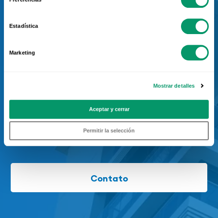
Você é um arquiteto e
Estadística
tem um projeto?
Marketing
Entre em contato com o serviço de
Prescrição do KÖMMERLING
Mostrar detalles
Aceptar y cerrar
Permitir la selección
Contato