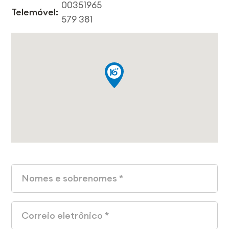
00351965
Telemóvel:
579 381