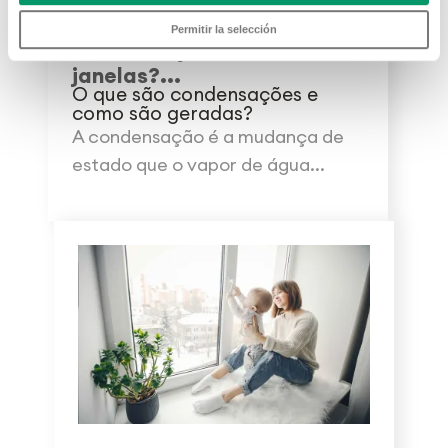
02 MAR 2020
Como evitamos a
Permitir la selección
condensação nas
janelas?...
O que são condensações e
como são geradas?
A condensação é a mudança de
estado que o vapor de água...