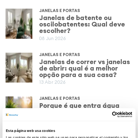
JANELAS E PORTAS
Janelas de batente ou
oscilobatentes: Qual deve
escolher?
08 Jun 2026
JANELAS E PORTAS
Janelas de correr vs janelas
de abrir: qual é a melhor
opção para a sua casa?
13 Abr 2026
JANELAS E PORTAS
Porque é que entra água
pela janela quando chove?
Causas e soluções
03 Nov 2025
Esta página web usa cookies
Las cookies de este sitio web se usan para personalizar el contenido y los