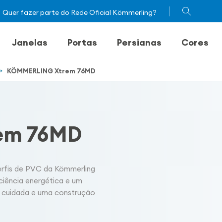
Quer fazer parte do Rede Oficial Kömmerling?
Janelas
Portas
Persianas
Cores
KÖMMERLING Xtrem 76MD
em 76MD
erfis de PVC da Kömmerling
iciência energética e um
to cuidada e uma construção