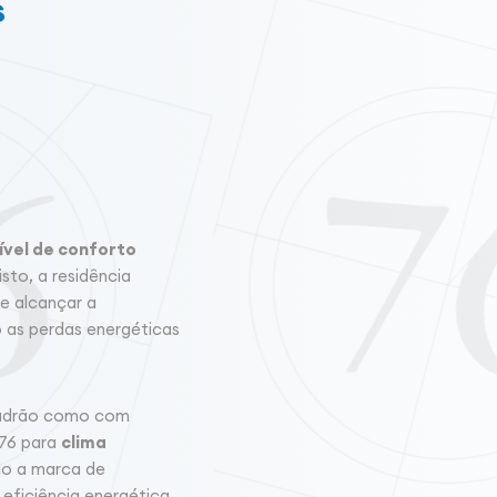
s
ível de conforto
sto, a residência
e alcançar a
 as perdas energéticas
padrão como com
 76 para
clima
ndo a marca de
 eficiência energética,