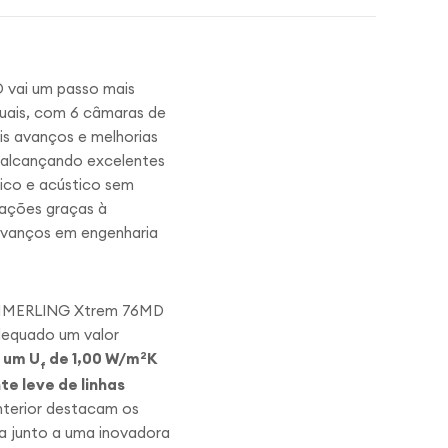
 vai um passo mais
tuais, com 6 câmaras de
is avanços e melhorias
 alcançando excelentes
ico e acústico sem
tações graças à
avanços em engenharia
ÖMMERLING
Xtrem
76MD
dequado um valor
 um U
de 1,00 W/m
2
K
f
e leve de linhas
interior destacam os
ia junto a uma inovadora