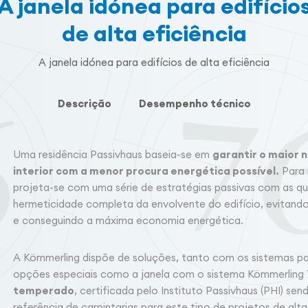
A janela idónea para edifício
de alta eficiência
A janela idónea para edifícios de alta eficiência
Descrição
Desempenho técnico
Uma residência Passivhaus baseia-se em
garantir o maior n
interior com a menor procura energética possível.
Para i
projeta-se com uma série de estratégias passivas com as qu
hermeticidade completa da envolvente do edifício, evitando
e conseguindo a máxima economia energética.
A Kömmerling dispõe de soluções, tanto com os sistemas 
opções especiais como a janela com o sistema Kömmerling
temperado
, certificada pelo Instituto Passivhaus (PHI) se
referência de carpintarias para este tipo de projetos de alta