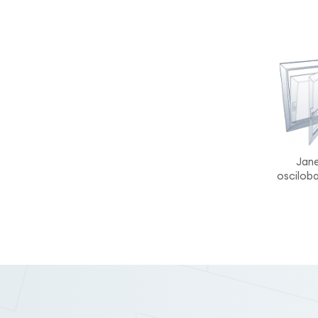
Jane
oscilob