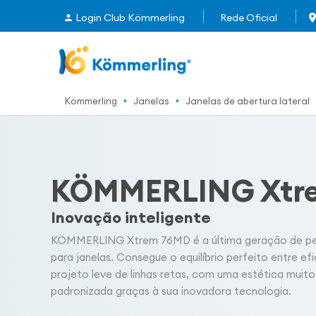
Login Club Kömmerling
Rede Oficial
Kömmerling
Janelas
Janelas de abertura lateral
KÖMMERLING Xtr
Inovação inteligente
KÖMMERLING
Xtrem
76MD é a última geração de p
para janelas. Consegue o equilíbrio perfeito entre ef
projeto leve de linhas retas, com uma estética mui
padronizada graças à sua inovadora tecnologia.