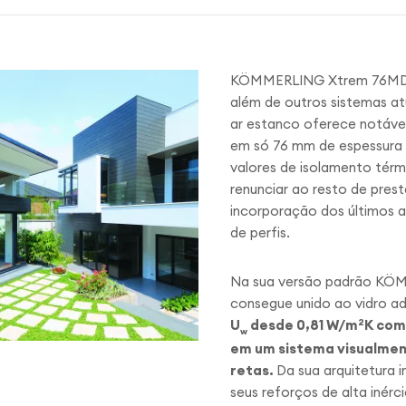
KÖMMERLING
Xtrem
76MD
além de outros sistemas a
ar estanco oferece notáve
em só 76 mm de espessura
valores de isolamento térm
renunciar ao resto de pres
incorporação dos últimos 
de perfis.
Na sua versão padrão K
consegue unido ao vidro a
U
desde 0,81 W/m
2
K com
w
em um sistema visualment
retas.
Da sua arquitetura 
seus reforços de alta inérc