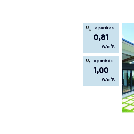
U
a partir de
w
0,81
2
W/m
K
U
a partir de
f
1,00
2
W/m
K