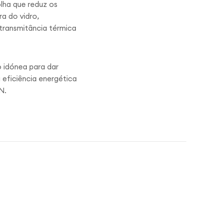
olha que reduz os
a do vidro,
 transmitância térmica
o idónea para dar
 eficiência energética
N.