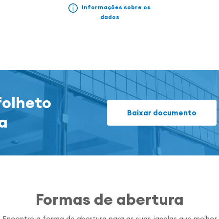
Informações sobre os
dados
folheto
Baixar documento
ca
Formas de abertura
Encontre a forma de abertura para as suas janelas que melhor