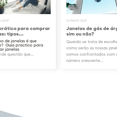
 2019
12 MAYO 2021
prático para comprar
Janelas de gás de ár
s: tipos...
sim ou não?
po de janelas é que
Quando se trata de escolh
o? Guia practico para
como serão as nossas janel
r janelas
nde questão que...
somos confrontados com
número crescente...