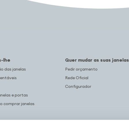
-lhe
Quer mudar as suas janelas
 das janelas
Pedir orçamento
entáveis
Rede Oficial
Configurador
anelas e portas
co comprar janelas