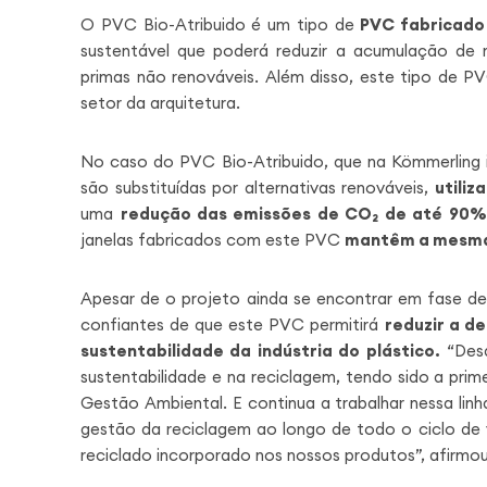
O PVC Bio-Atribuido é um tipo de
PVC fabricado 
sustentável que poderá reduzir a acumulação de r
primas não renováveis. Além disso, este tipo de P
setor da arquitetura.
No caso do PVC Bio-Atribuido, que na Kömmerling i
são substituídas por alternativas renováveis,
utiliz
uma
redução das emissões de CO₂ de até 90%
janelas fabricados com este PVC
mantêm a mesma
Apesar de o projeto ainda se encontrar em fase d
confiantes de que este PVC permitirá
reduzir a d
sustentabilidade da indústria do plástico
.
“Desd
sustentabilidade e na reciclagem, tendo sido a prim
Gestão Ambiental. E continua a trabalhar nessa lin
gestão da reciclagem ao longo de todo o ciclo de
reciclado incorporado nos nossos produtos”,
afirmou