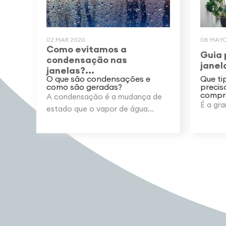
02 MAR 2020
08 MAYO
Como evitamos a
Guia 
condensação nas
janela
janelas?...
O que são condensações e
Que ti
como são geradas?
precis
compra
A condensação é a mudança de
É a gra
estado que o vapor de água...