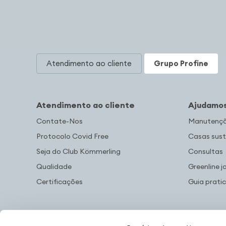
Atendimento ao cliente
Grupo Profine
Atendimento ao cliente
Ajudamos
Contate-Nos
Manutenção
Protocolo Covid Free
Casas sust
Seja do Club Kömmerling
Consultas
Qualidade
Greenline j
Certificações
Guia prati