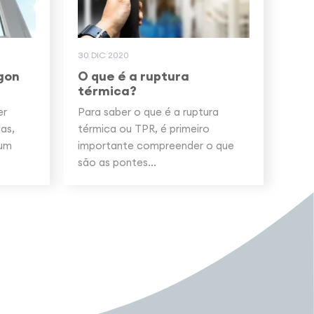
30 DIC 2020
gon
O que é a ruptura
térmica?
er
Para saber o que é a ruptura
as,
térmica ou TPR, é primeiro
 um
importante compreender o que
são as pontes...