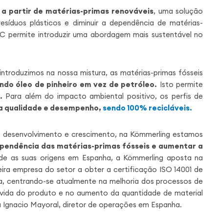
a partir de matérias-primas renováveis
, uma solução
esíduos plásticos e diminuir a dependência de matérias-
VC permite introduzir uma abordagem mais sustentável no
ntroduzimos na nossa mistura, as matérias-primas fósseis
ando óleo de pinheiro em vez de petróleo.
Isto permite
.
Para além do impacto ambiental positivo, os perfis de
 qualidade e desempenho,
sendo 100% recicláveis.
e desenvolvimento e crescimento, na Kömmerling estamos
ependência das matérias-primas fósseis e aumentar a
e as suas origens em Espanha, a Kömmerling aposta na
eira empresa do setor a obter a certificação ISO 14001 de
ha, centrando-se atualmente na melhoria dos processos de
 vida do produto e no aumento da quantidade de material
 Ignacio Mayoral, diretor de operações em Espanha.