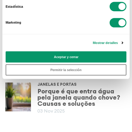
JANELAS E PORTAS
Janelas de batente ou
Estadística
oscilobatentes: Qual deve
escolher?
Marketing
08 Jun 2026
JANELAS E PORTAS
Mostrar detalles
Janelas de correr vs janelas
de abrir: qual é a melhor
Aceptar y cerrar
opção para a sua casa?
13 Abr 2026
Permitir la selección
JANELAS E PORTAS
Porque é que entra água
pela janela quando chove?
Causas e soluções
03 Nov 2025