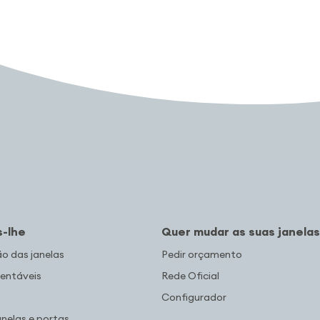
-lhe
Quer mudar as suas janelas
 das janelas
Pedir orçamento
entáveis
Rede Oficial
Configurador
anelas e portas