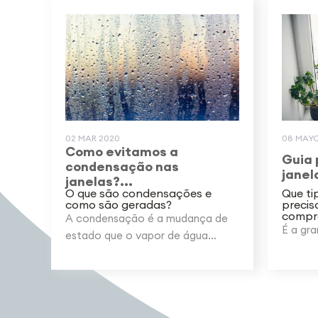
02 MAR 2020
08 MAYO
Como evitamos a
Guia 
condensação nas
janela
janelas?...
O que são condensações e
Que ti
como são geradas?
precis
compra
A condensação é a mudança de
É a gra
estado que o vapor de água...