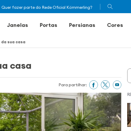
Quer fazer parte do Rede Oficial Kömmerling?
Janelas
Portas
Persianas
Cores
a da sua casa
ua casa
Para partilhar:
R