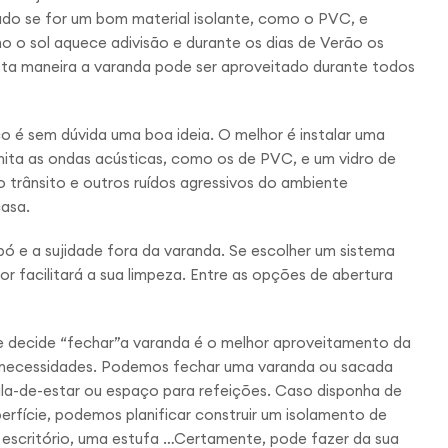
udo se for um bom material isolante, como o PVC, e
 o sol aquece adivisão e durante os dias de Verão os
esta maneira a varanda pode ser aproveitado durante todos
co é sem dúvida uma boa ideia. O melhor é instalar uma
smita as ondas acústicas, como os de PVC, e um vidro de
 trânsito e outros ruídos agressivos do ambiente
casa.
pó e a sujidade fora da varanda. Se escolher um sistema
ior
facilitará a sua limpeza
. Entre as opções de abertura
se decide “fechar”a varanda é o melhor aproveitamento da
s necessidades. Podemos fechar uma varanda ou sacada
ala-de-estar ou espaço para refeições. Caso disponha de
rfície, podemos planificar construir um isolamento de
escritório, uma estufa …Certamente, pode fazer da sua