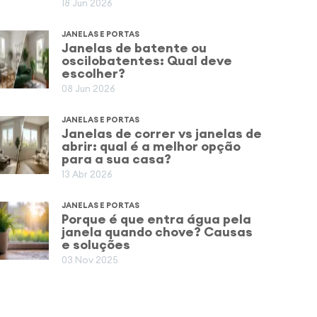
18 Jun 2026
JANELAS E PORTAS
Janelas de batente ou
oscilobatentes: Qual deve
escolher?
08 Jun 2026
JANELAS E PORTAS
Janelas de correr vs janelas de
abrir: qual é a melhor opção
para a sua casa?
13 Abr 2026
JANELAS E PORTAS
Porque é que entra água pela
janela quando chove? Causas
e soluções
03 Nov 2025