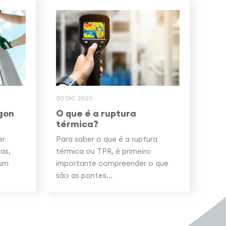
30 DIC 2020
gon
O que é a ruptura
térmica?
er
Para saber o que é a ruptura
as,
térmica ou TPR, é primeiro
 um
importante compreender o que
são as pontes...