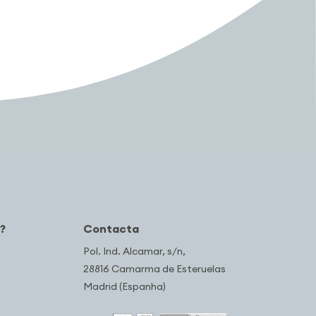
?
Contacta
Pol. Ind. Alcamar, s/n,
28816 Camarma de Esteruelas
Madrid (Espanha)