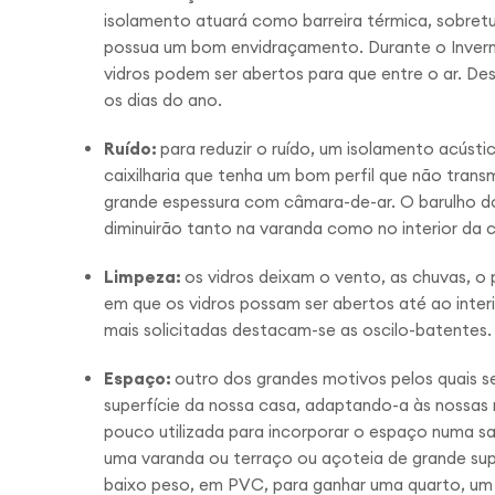
isolamento atuará como barreira térmica, sobret
possua um bom envidraçamento. Durante o Inverno
vidros podem ser abertos para que entre o ar. D
os dias do ano.
Ruído:
para reduzir o ruído, um isolamento acústi
caixilharia que tenha um bom perfil que não tran
grande espessura com câmara-de-ar. O barulho do
diminuirão tanto na varanda como no interior da 
Limpeza:
os vidros deixam o vento, as chuvas, o 
em que os vidros possam ser abertos até ao inter
mais solicitadas destacam-se as oscilo-batentes.
Espaço:
outro dos grandes motivos pelos quais 
superfície da nossa casa, adaptando-a às nossa
pouco utilizada para incorporar o espaço numa s
uma varanda ou terraço ou açoteia de grande supe
baixo peso, em PVC, para ganhar uma quarto, um 