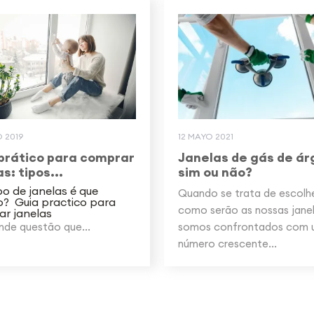
 2019
12 MAYO 2021
prático para comprar
Janelas de gás de ár
s: tipos...
sim ou não?
po de janelas é que
Quando se trata de escolh
o? Guia practico para
como serão as nossas janel
r janelas
nde questão que...
somos confrontados com
número crescente...