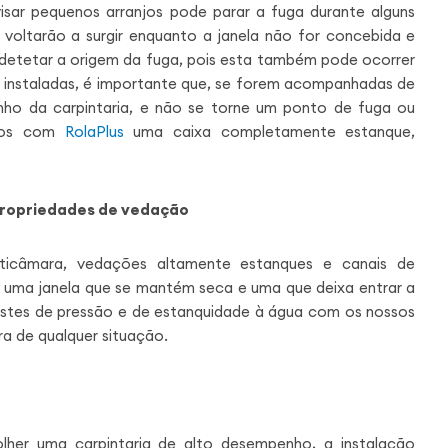
visar pequenos arranjos pode parar a fuga durante alguns
 voltarão a surgir enquanto a janela não for concebida e
al detetar a origem da fuga, pois esta também pode ocorrer
o instaladas, é importante que, se forem acompanhadas de
nho da carpintaria, e não se torne um ponto de fuga ou
amos com
RolaPlus
uma caixa completamente estanque,
propriedades de vedação
lticâmara, vedações altamente estanques e canais de
uma janela que se mantém seca e uma que deixa entrar a
testes de pressão e de estanquidade à água com os nossos
ra de qualquer situação.
lher uma carpintaria de alto desempenho, a instalação