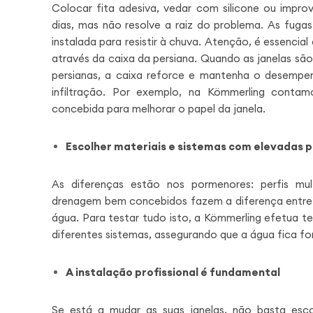
Colocar fita adesiva, vedar com silicone ou impro
dias, mas não resolve a raiz do problema. As fugas
instalada para resistir à chuva. Atenção, é essenci
através da caixa da persiana. Quando as janelas sã
persianas, a caixa reforce e mantenha o desempe
infiltração. Por exemplo, na Kömmerling cont
concebida para melhorar o papel da janela.
Escolher materiais e sistemas com elevadas 
As diferenças estão nos pormenores: perfis mu
drenagem bem concebidos fazem a diferença entre 
água. Para testar tudo isto, a Kömmerling efetua 
diferentes sistemas, assegurando que a água fica fo
A instalação profissional é fundamental
Se está a mudar as suas janelas, não basta esco