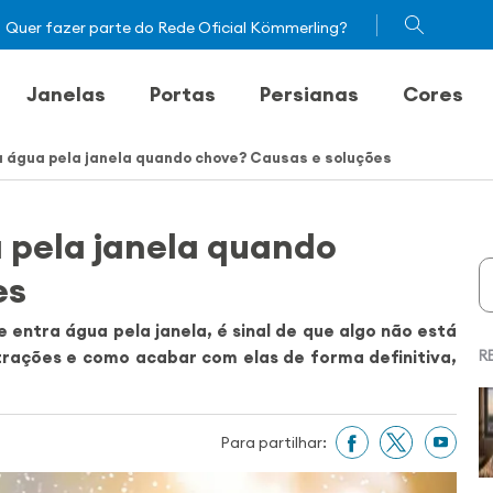
Quer fazer parte do Rede Oficial Kömmerling?
Janelas
Portas
Persianas
Cores
a água pela janela quando chove? Causas e soluções
 pela janela quando
es
entra água pela janela, é sinal de que algo não está
trações e como acabar com elas de forma definitiva,
R
Para partilhar: