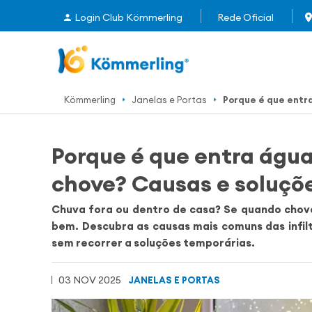
Login Club Kömmerling
Rede Oficial
Kömmerling
Janelas e Portas
Porque é que entr
Porque é que entra água
chove? Causas e soluçõ
Chuva fora ou dentro de casa? Se quando chove 
bem. Descubra as causas mais comuns das infil
sem recorrer a soluções temporárias.
03 NOV 2025
JANELAS E PORTAS