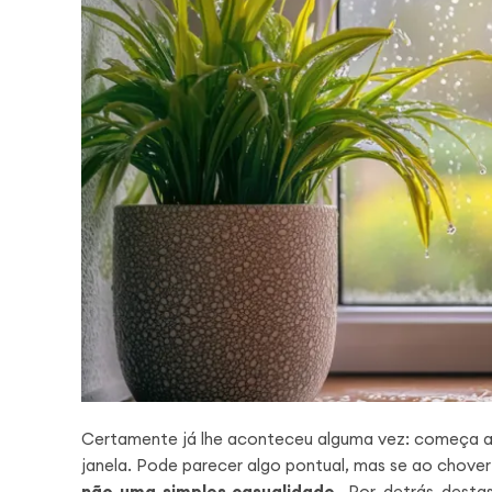
Certamente já lhe aconteceu alguma vez: começa a c
janela. Pode parecer algo pontual, mas se ao chover
não uma simples casualidade.
Por detrás desta