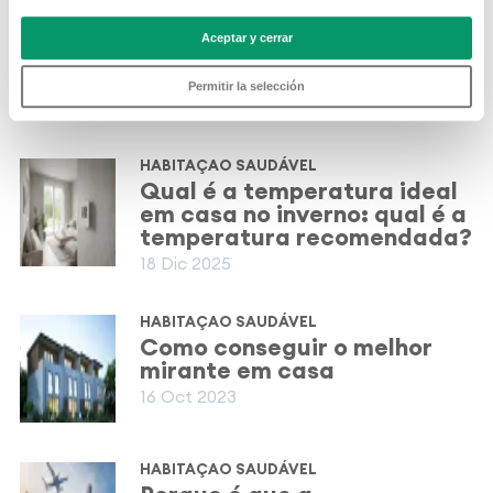
HABITAÇAO SAUDÁVEL
Como escolher a janela
Aceptar y cerrar
ideal e outros conselhos
para dormir melhor
Permitir la selección
20 Mar 2026
HABITAÇAO SAUDÁVEL
Qual é a temperatura ideal
em casa no inverno: qual é a
temperatura recomendada?
18 Dic 2025
HABITAÇAO SAUDÁVEL
Como conseguir o melhor
mirante em casa
16 Oct 2023
HABITAÇAO SAUDÁVEL