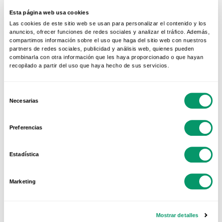
casa de férias, só tem de arriscar. Peça-nos
Esta página web usa cookies
orçamento e a KÖMMERLING dar-lhe-á a
Las cookies de este sitio web se usan para personalizar el contenido y los
solução certa com o fechamento certo para a
anuncios, ofrecer funciones de redes sociales y analizar el tráfico. Además,
compartimos información sobre el uso que haga del sitio web con nuestros
sua casa. Adaptamo-nos a todas as suas
partners de redes sociales, publicidad y análisis web, quienes pueden
necessidades.
Peça aqui
!
combinarla con otra información que les haya proporcionado o que hayan
recopilado a partir del uso que haya hecho de sus servicios.
Fuentes:
Homify
Teknal
Selección
Necesarias
de
consentimiento
Preferencias
Estadística
Marketing
RELATED POSTS
Mostrar detalles