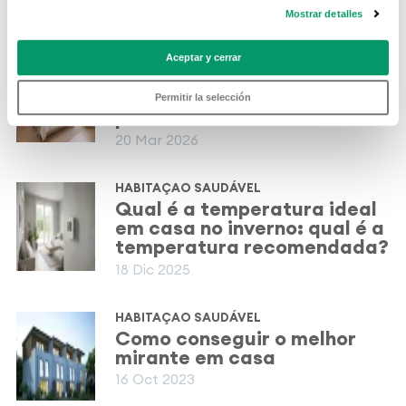
Mostrar detalles
RELATED POSTS
HABITAÇAO SAUDÁVEL
Aceptar y cerrar
Como escolher a janela
ideal e outros conselhos
Permitir la selección
para dormir melhor
20 Mar 2026
HABITAÇAO SAUDÁVEL
Qual é a temperatura ideal
em casa no inverno: qual é a
temperatura recomendada?
18 Dic 2025
HABITAÇAO SAUDÁVEL
Como conseguir o melhor
mirante em casa
16 Oct 2023