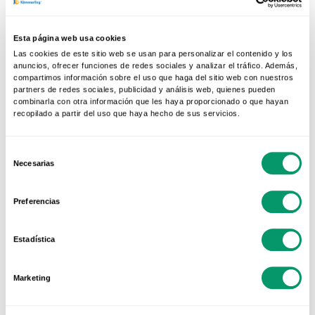
fazer desaparecer a 100%.
E se o problema é o ruído por impacto e
Esta página web usa cookies
seguramente estão decididos a procurar
Las cookies de este sitio web se usan para personalizar el contenido y los
anuncios, ofrecer funciones de redes sociales y analizar el tráfico. Además,
soluções, sigam esta máxima: se optarem por
compartimos información sobre el uso que haga del sitio web con nuestros
partners de redes sociales, publicidad y análisis web, quienes pueden
investir há que fazê-lo bem. E para isso, a
combinarla con otra información que les haya proporcionado o que hayan
única solução é converter a vossa casa num
recopilado a partir del uso que haya hecho de sus servicios.
verdadeiro bunker, isolando paredes, chãos,
tetos e com especial cuidado traves,
Selección
Necesarias
de
condutas e paredes resistentes.
consentimiento
Preferencias
Estadística
Marketing