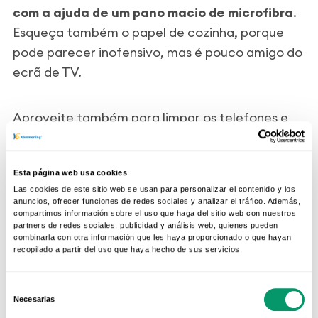
com a ajuda de um pano macio de microfibra
.
Esqueça também o papel de cozinha, porque
pode parecer inofensivo, mas é pouco amigo do
ecrã de TV.
Aproveite também para limpar os telefones e
por que não, o seu telemóvel e as capas dos
smartphones.
Esta página web usa cookies
Las cookies de este sitio web se usan para personalizar el contenido y los
anuncios, ofrecer funciones de redes sociales y analizar el tráfico. Además,
Um produto de limpeza natural e
compartimos información sobre el uso que haga del sitio web con nuestros
partners de redes sociales, publicidad y análisis web, quienes pueden
multifuncional
combinarla con otra información que les haya proporcionado o que hayan
recopilado a partir del uso que haya hecho de sus servicios.
Quer um limpador ecológico e natural para
Selección
limpar a sua casa? Acrescente limão e vinagre
Necesarias
de
aos seus hábitos de limpeza e
faça da sua casa