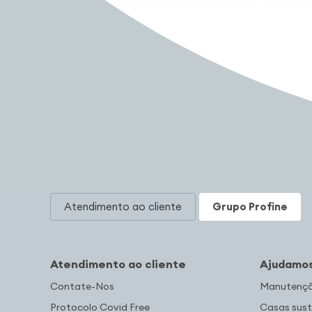
Atendimento ao cliente
Grupo Profine
Atendimento ao cliente
Ajudamos
Contate-Nos
Manutenção
Protocolo Covid Free
Casas sust