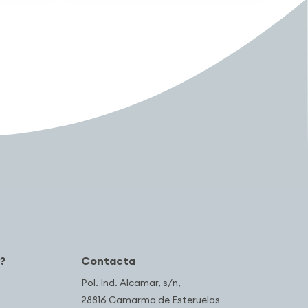
?
Contacta
Pol. Ind. Alcamar, s/n,
28816 Camarma de Esteruelas