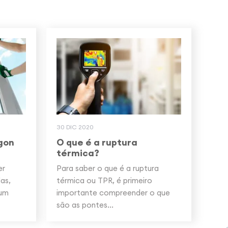
30 DIC 2020
gon
O que é a ruptura
térmica?
er
Para saber o que é a ruptura
as,
térmica ou TPR, é primeiro
 um
importante compreender o que
são as pontes...