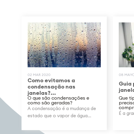
02 MAR 2020
08 MAYO
Como evitamos a
Guia 
condensação nas
janela
janelas?...
O que são condensações e
Que ti
como são geradas?
precis
compra
A condensação é a mudança de
É a gra
estado que o vapor de água...