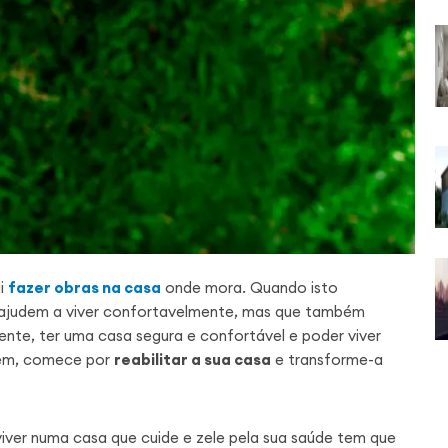
ai
fazer obras na casa
onde mora. Quando isto
 ajudem a viver confortavelmente, mas que também
nte, ter uma casa segura e confortável e poder viver
bem, comece por
reabilitar a sua casa
e transforme-a
 viver numa casa que cuide e zele pela sua saúde tem que