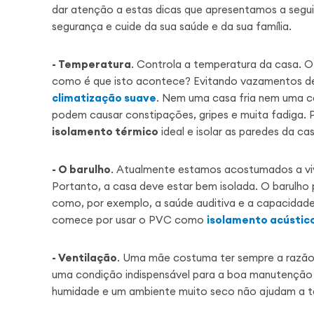
dar atenção a estas dicas que apresentamos a seguir
segurança e cuide da sua saúde e da sua família.
- Temperatura
. Controla a temperatura da casa. O 
como é que isto acontece? Evitando vazamentos de 
climatização suave
. Nem uma casa fria nem uma c
podem causar constipações, gripes e muita fadiga. P
isolamento térmico
ideal e isolar as paredes da c
- O barulho
. Atualmente estamos acostumados a vive
Portanto, a casa deve estar bem isolada. O barulho 
como, por exemplo, a saúde auditiva e a capacidade
comece por usar o PVC como
isolamento acústico
- Ventilação
. Uma mãe costuma ter sempre a razão. A
uma condição indispensável para a boa manutenção d
humidade e um ambiente muito seco não ajudam a te