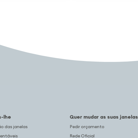
-lhe
Quer mudar as suas janelas
 das janelas
Pedir orçamento
entáveis
Rede Oficial