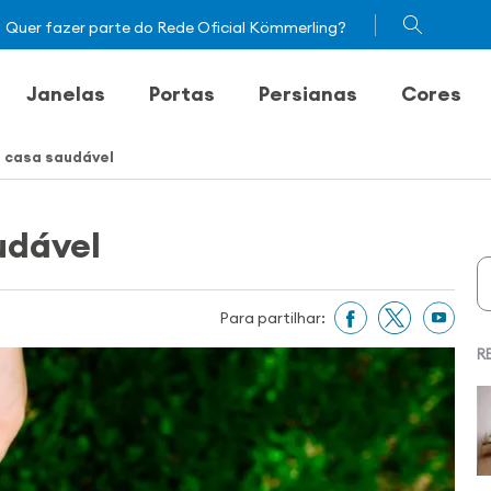
Quer fazer parte do Rede Oficial Kömmerling?
Janelas
Portas
Persianas
Cores
 casa saudável
udável
Para partilhar:
R