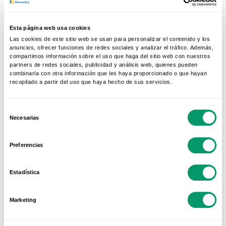
Amandomicasa.com
Esta página web usa cookies
Las cookies de este sitio web se usan para personalizar el contenido y los
anuncios, ofrecer funciones de redes sociales y analizar el tráfico. Además,
Viviendasaludable.es
compartimos información sobre el uso que haga del sitio web con nuestros
partners de redes sociales, publicidad y análisis web, quienes pueden
combinarla con otra información que les haya proporcionado o que hayan
recopilado a partir del uso que haya hecho de sus servicios.
Abourespanol.com
Selección
Necesarias
Kommerling.es
de
consentimiento
Preferencias
Estadística
Marketing