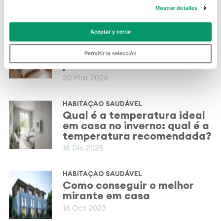
Mostrar detalles
RELATED POSTS
Aceptar y cerrar
HABITAÇAO SAUDÁVEL
Como escolher a janela
ideal e outros conselhos
Permitir la selección
para dormir melhor
20 Mar 2026
HABITAÇAO SAUDÁVEL
Qual é a temperatura ideal
em casa no inverno: qual é a
temperatura recomendada?
18 Dic 2025
HABITAÇAO SAUDÁVEL
Como conseguir o melhor
mirante em casa
16 Oct 2023