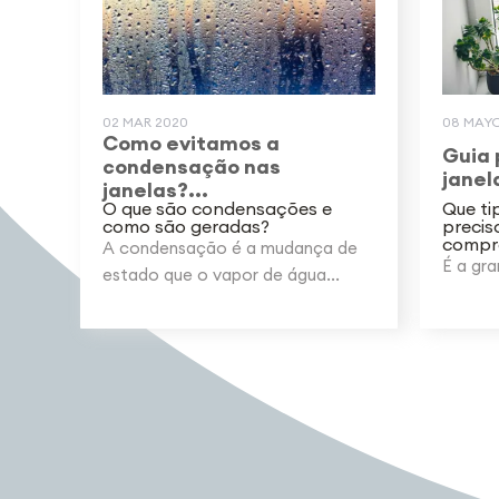
02 MAR 2020
08 MAYO
Como evitamos a
Guia 
condensação nas
janela
janelas?...
O que são condensações e
Que ti
como são geradas?
precis
compra
A condensação é a mudança de
É a gra
estado que o vapor de água...