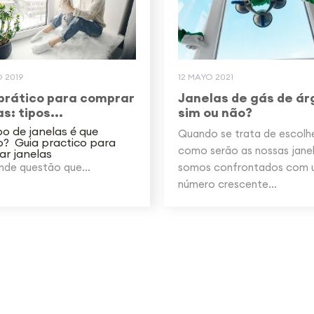
 2019
12 MAYO 2021
prático para comprar
Janelas de gás de ár
s: tipos...
sim ou não?
po de janelas é que
Quando se trata de escolh
o? Guia practico para
como serão as nossas janel
r janelas
nde questão que...
somos confrontados com
número crescente...