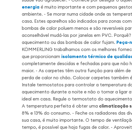
energia
é muito importante e com pequenos gestos
ambiente. - Se morar numa cidade onde as temperatu
casa. Estes aparelhos são indicados para zonas com 
bombas de calor poluem menos e são reversíveis para 
aconselhável mudá-las por janelas em PVC. Porquê? 
aquecimento ou das bombas de calor fujam.
Peça-n
KÖMMERLING trabalhamos com os melhores forne
que proporcionam
isolamento térmico de qualida
completamente descidas e fechadas para que não haj
maior. - As carpetes têm outra função para além de 
perda de calor no chão. Colocar carpetes também é 
Instale termostatos para controlar a temperatura d
aquecimento durante a noite e não o tornar a ligar 
ideal em casa. Regule o termostato do aquecimento 
A temperatura perfeita é obter uma
climatização s
8% e 13% do consumo. - Feche os radiadores das divi
sua casa, é muito importante. O tempo de ventilaçã
tempo, é possível que haja fugas de calor. - Aprovei