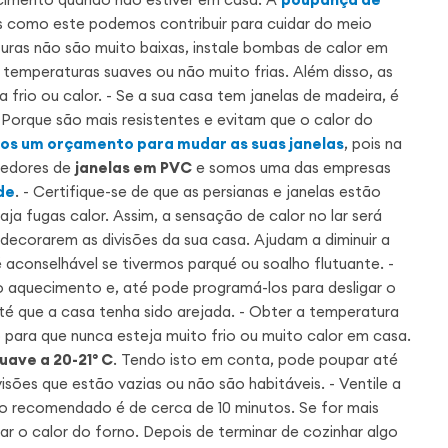
 como este podemos contribuir para cuidar do meio
ras não são muito baixas, instale bombas de calor em
temperaturas suaves ou não muito frias. Além disso, as
frio ou calor. - Se a sua casa tem janelas de madeira, é
Porque são mais resistentes e evitam que o calor do
os um orçamento para mudar as suas janelas
, pois na
cedores de
janelas em PVC
e somos uma das empresas
de
. - Certifique-se de que as persianas e janelas estão
a fugas calor. Assim, a sensação de calor no lar será
decorarem as divisões da sua casa. Ajudam a diminuir a
aconselhável se tivermos parqué ou soalho flutuante. -
o aquecimento e, até pode programá-los para desligar o
até que a casa tenha sido arejada. - Obter a temperatura
para que nunca esteja muito frio ou muito calor em casa.
uave a 20-21° C
. Tendo isto em conta, pode poupar até
sões que estão vazias ou não são habitáveis. - Ventile a
o recomendado é de cerca de 10 minutos. Se for mais
tar o calor do forno. Depois de terminar de cozinhar algo