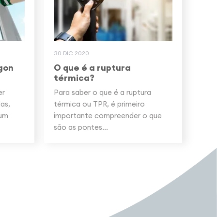
30 DIC 2020
gon
O que é a ruptura
térmica?
er
Para saber o que é a ruptura
as,
térmica ou TPR, é primeiro
 um
importante compreender o que
são as pontes...