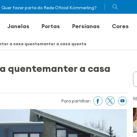
Quer fazer parte do Rede Oficial Kömmerling?
Janelas
Portas
Persianas
Cores
nter a casa quentemanter a casa quente
sa quentemanter a casa
R
Para partilhar: