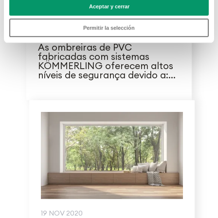
19 NOV 2020
Aceptar y cerrar
Segurança nas janelas
Permitir la selección
As ombreiras de PVC
fabricadas com sistemas
KÖMMERLING oferecem altos
níveis de segurança devido a:...
19 NOV 2020