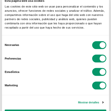
Esta página web usa cookies
19 FEB 2021
Las cookies de este sitio web se usan para personalizar el contenido y los
Janelas que combinam PVC
anuncios, ofrecer funciones de redes sociales y analizar el tráfico. Además,
compartimos información sobre el uso que haga del sitio web con nuestros
e alumínio
partners de redes sociales, publicidad y análisis web, quienes pueden
combinarla con otra información que les haya proporcionado o que hayan
Porquê escolher entre
recopilado a partir del uso que haya hecho de sus servicios.
isolamento e estética se se
pode ter tudo isto?
Desde a chegada do PVC ao...
Selección
Necesarias
de
consentimiento
Preferencias
Estadística
Marketing
Mostrar detalles