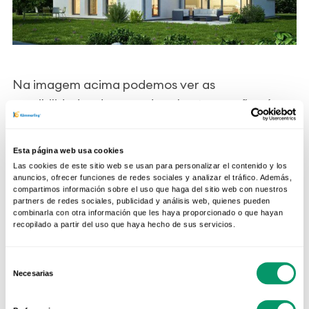
Na imagem acima podemos ver as
possibilidades das grandes aberturas, não só
com elementos fixos, mas também com
elementos deslizantes. Na KÖMMERLING temos
Esta página web usa cookies
uma ampla gama de possibilidades de janelas
Las cookies de este sitio web se usan para personalizar el contenido y los
tanto fixas como praticáveis, incluindo, por
anuncios, ofrecer funciones de redes sociales y analizar el tráfico. Además,
compartimos información sobre el uso que haga del sitio web con nuestros
exemplo, as corrediças elevadoras
partners de redes sociales, publicidad y análisis web, quienes pueden
combinarla con otra información que les haya proporcionado o que hayan
PREMIDOOR76.
recopilado a partir del uso que haya hecho de sus servicios.
Selección
Necesarias
de
consentimiento