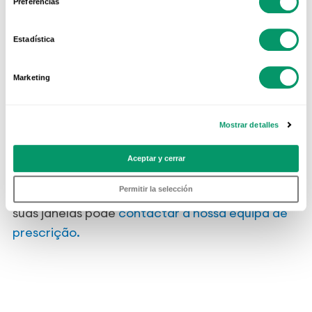
Preferencias
Estadística
Marketing
Mostrar detalles
Aceptar y cerrar
Se tem um projeto pela frente e precisa
Permitir la selección
c
onselhos profissionais sobre as fachadas das
suas janelas
pode
contactar a nossa equipa de
prescrição.